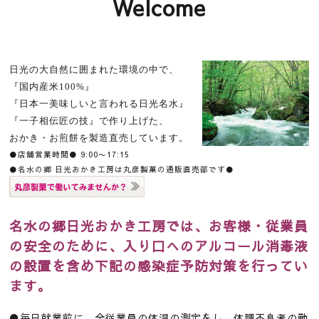
Welcome
日光の大自然に囲まれた環境の中で、
『国内産米100%』
『日本一美味しいと言われる日光名水』
『一子相伝匠の技』で作り上げた、
おかき・お煎餅を製造直売しています。
●
店舗営業時間● 9:00〜17:15
●名水の郷 日光おかき工房は丸彦製菓の通販直売部です
●
名水の郷日光おかき工房では、お客様・
従業員
の安全のために、入り口へのアルコール消毒液
の設置を含め下記の感染症予防対策を行ってい
ます。
●毎日就業前に、全従業員の体温の測定をし、体調不良者の勤