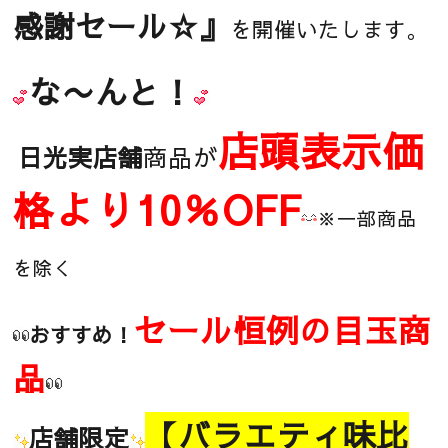
感謝セール☆』
を開催いたします。
な〜んと！
店頭表示価
日光実店舗
商品が
格より10％OFF
※一部商品
を除く
セール恒例の目玉商
おすすめ！
品
【バラエティ味比
店舗限定