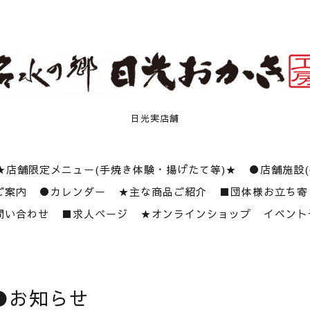
日光実店舗
★店舗限定メニュー(手焼き体験・揚げたて等)★
●店舗施設
ご案内
●カレンダー
★主な商品ご紹介
■団体様お立ち寄
問い合わせ
■求人ページ
★オンラインショップ
イベント
●お知らせ